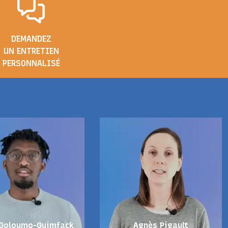
DEMANDEZ
UN ENTRETIEN
PERSONNALISÉ
 Goloumo-Guimfack
Agnès Pigault