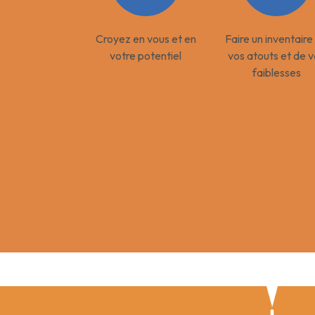
Croyez en vous et en
Faire un inventaire
votre potentiel
vos atouts et de 
faiblesses