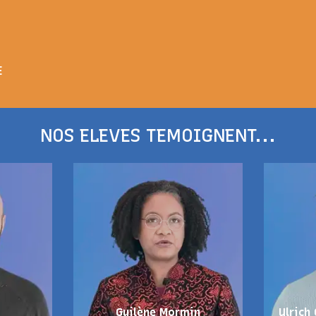
E
NOS ELEVES TEMOIGNENT...
Guilène Mormin
Ulrich