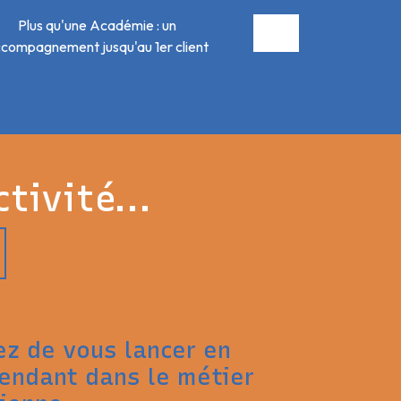
Plus qu'une Académie : un
compagnement jusqu'au 1er client
tivité...
ez de vous lancer en
endant dans le métier