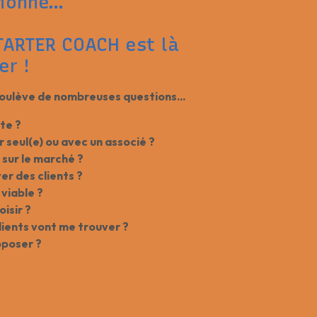
sionne…
TARTER COACH est là
er !
oulève de nombreuses questions...
ste ?
r seul(e) ou avec un associé ?
 sur le marché ?
r des clients ?
viable ?
isir ?
ients vont me trouver ?
oposer ?