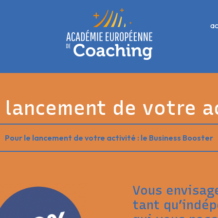
ac
 lancement de votre ac
Pour le lancement de votre activité : le Business Booster
Vous envisag
tant qu’indép