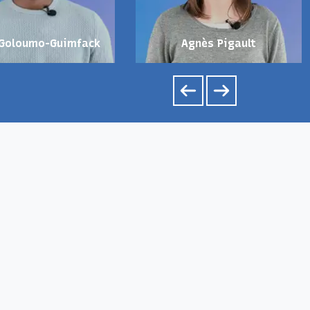
 Goloumo-Guimfack
Agnès Pigault