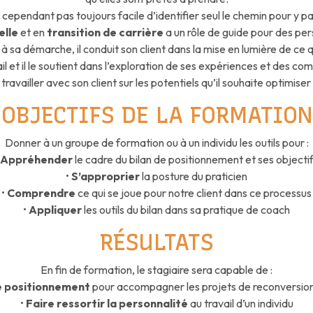
st cependant pas toujours facile d’identifier seul le chemin pour y pa
elle
et en
transition de carrière
a un rôle de guide pour des p
 sa démarche, il conduit son client dans la mise en lumière de ce qui 
l et il le soutient dans l’exploration de ses expériences et des com
ravailler avec son client sur les potentiels qu’il souhaite optimiser
OBJECTIFS DE LA FORMATION
Donner à un groupe de formation ou à un individu les outils pour :
Appréhender
le cadre du bilan de positionnement et ses objecti
•
S’approprier
la posture du praticien
•
Comprendre
ce qui se joue pour notre client dans ce processus
•
Appliquer
les outils du bilan dans sa pratique de coach
RÉSULTATS
En fin de formation, le stagiaire sera capable de :
 de positionnement
pour accompagner les projets de reconversion 
•
Faire ressortir la personnalité
au travail d’un individu