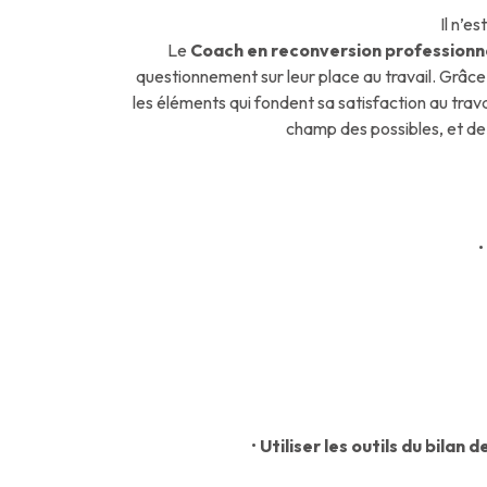
Il n’e
Le
Coach en reconversion professionn
questionnement sur leur place au travail. Grâce à
les éléments qui fondent sa satisfaction au travai
champ des possibles, et de t
•
•
Utiliser les outils du bilan