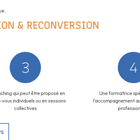
ue.
ION & RECONVERSION
3
4
ching qui peut être proposé en
Une formatrice spé
vous individuels ou en sessions
l’accompagnement a
collectives
professio
FS