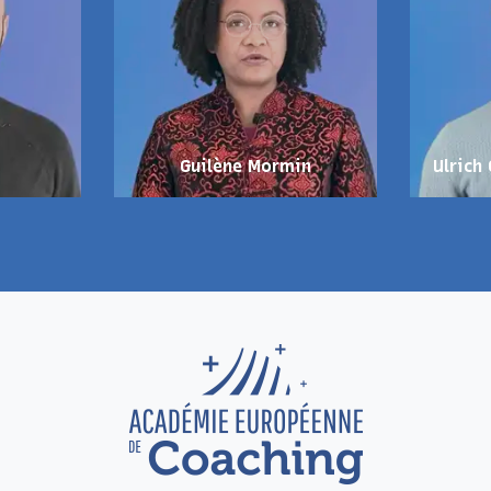
Guilène Mormin
Ulrich