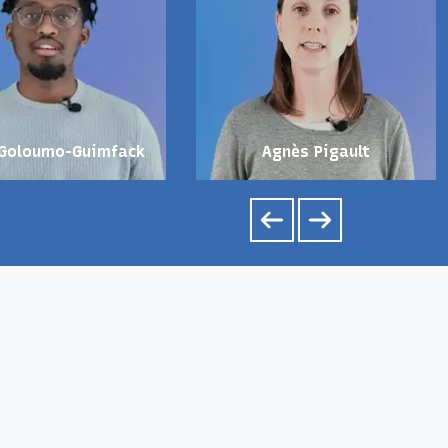
 Goloumo-Guimfack
Agnès Pigault