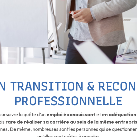
N TRANSITION & RECO
PROFESSIONNELLE
ursuivre la quête d’un
emploi épanouissant
et
en adéquation
ais
rare de réaliser sa carrière au sein de la même entrepr
nnes. De même, nombreuses sont les personnes qui se questionnent s
qu’elles sont prêtes à prendre.